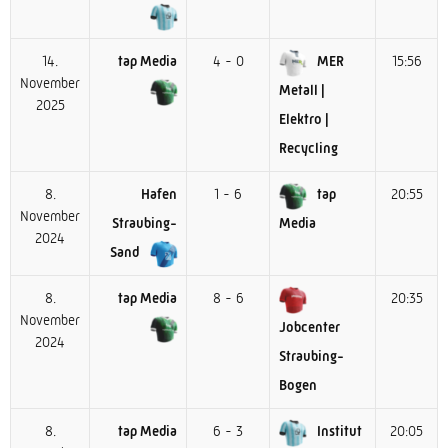
14.
tap Media
4 - 0
MER
15:56
November
Metall |
2025
Elektro |
Recycling
8.
Hafen
1 - 6
tap
20:55
November
Straubing-
Media
2024
Sand
8.
tap Media
8 - 6
20:35
November
Jobcenter
2024
Straubing-
Bogen
8.
tap Media
6 - 3
Institut
20:05