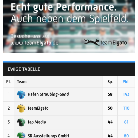
EWIGE TABELLE
Pl.
Team
Sp.
Pkt.
Hafen Straubing-Sand
1
58
143
teamElgato
2
50
110
tap Media
3
44
81
SR Ausstellungs GmbH
4
44
80