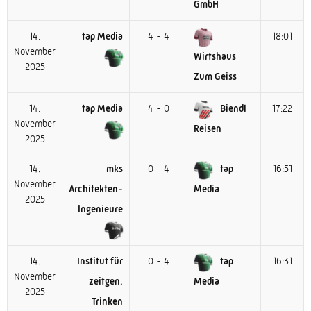
GmbH
14.
tap Media
4 - 4
18:01
November
Wirtshaus
2025
Zum Geiss
14.
tap Media
4 - 0
Biendl
17:22
November
Reisen
2025
14.
mks
0 - 4
tap
16:51
November
Architekten-
Media
2025
Ingenieure
14.
Institut für
0 - 4
tap
16:31
November
zeitgen.
Media
2025
Trinken