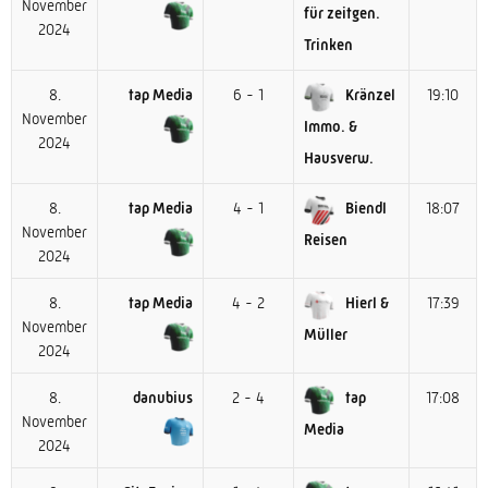
November
für zeitgen.
2024
Trinken
8.
tap Media
6 - 1
Kränzel
19:10
November
Immo. &
2024
Hausverw.
8.
tap Media
4 - 1
Biendl
18:07
November
Reisen
2024
8.
tap Media
4 - 2
Hierl &
17:39
November
Müller
2024
8.
danubius
2 - 4
tap
17:08
November
Media
2024