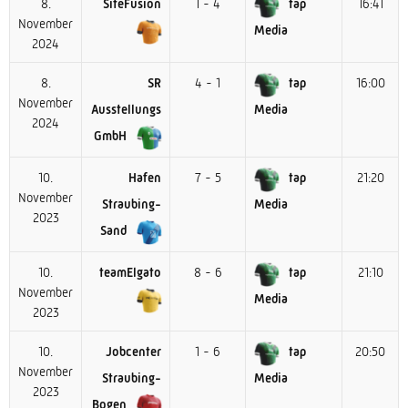
8.
SiteFusion
1 - 4
tap
16:41
November
Media
2024
8.
SR
4 - 1
tap
16:00
November
Ausstellungs
Media
2024
GmbH
10.
Hafen
7 - 5
tap
21:20
November
Straubing-
Media
2023
Sand
10.
teamElgato
8 - 6
tap
21:10
November
Media
2023
10.
Jobcenter
1 - 6
tap
20:50
November
Straubing-
Media
2023
Bogen