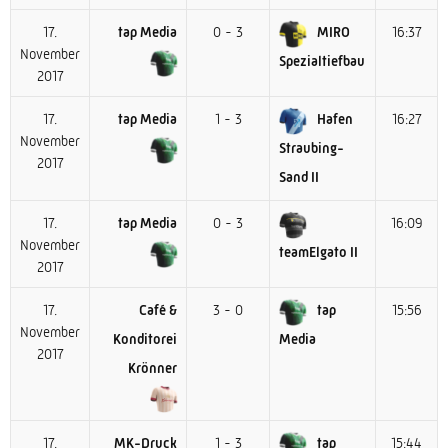
17.
tap Media
0 - 3
MIRO
16:37
November
Spezialtiefbau
2017
17.
tap Media
1 - 3
Hafen
16:27
November
Straubing-
2017
Sand II
17.
tap Media
0 - 3
16:09
November
teamElgato II
2017
17.
Café &
3 - 0
tap
15:56
November
Konditorei
Media
2017
Krönner
17.
MK-Druck
1 - 3
tap
15:44