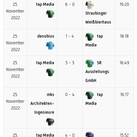
25.
tap Media
6 - 0
19:20
November
Straubinger
2022
Weißbierhaus
25.
danubius
1 - 4
tap
18:18
November
Media
2022
25.
tap Media
5 - 3
SR
16:49
November
Ausstellungs
2022
GmbH
25.
mks
0 - 4
tap
16:17
November
Architekten-
Media
2022
Ingenieure
25.
tap Media
4 - 0
15:52