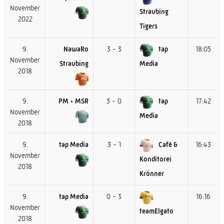
November
Straubing
2022
Tigers
9.
NawaRo
3 - 3
tap
18:05
November
Straubing
Media
2018
9.
PM • MSR
3 - 0
tap
17:42
November
Media
2018
9.
tap Media
3 - 1
Café &
16:43
November
Konditorei
2018
Krönner
9.
tap Media
0 - 3
16:16
November
teamElgato
2018