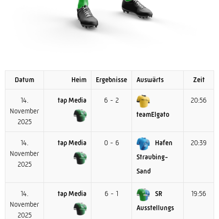
Datum
Heim
Ergebnisse
Auswärts
Zeit
14.
tap Media
6 - 2
20:56
November
teamElgato
2025
14.
tap Media
0 - 6
Hafen
20:39
November
Straubing-
2025
Sand
14.
tap Media
6 - 1
SR
19:56
November
Ausstellungs
2025