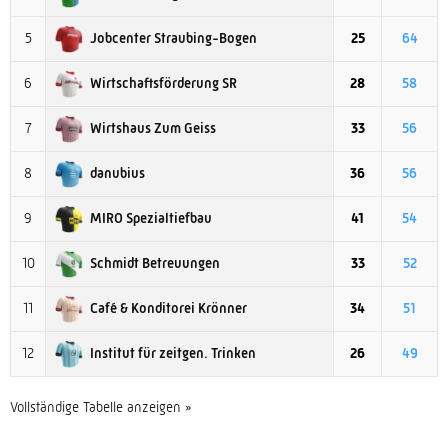
Jobcenter Straubing-Bogen
5
25
64
Wirtschaftsförderung SR
6
28
58
Wirtshaus Zum Geiss
7
33
56
danubius
8
36
56
MIRO Spezialtiefbau
9
41
54
Schmidt Betreuungen
10
33
52
Café & Konditorei Krönner
11
34
51
Institut für zeitgen. Trinken
12
26
49
Vollständige Tabelle anzeigen »