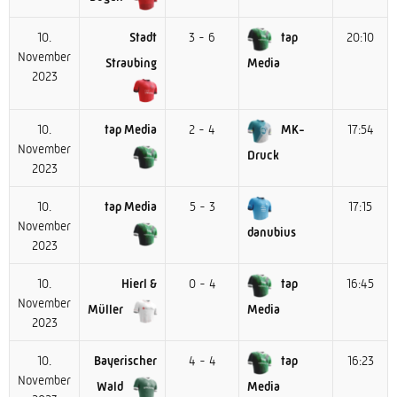
10.
Stadt
3 - 6
tap
20:10
November
Straubing
Media
2023
10.
tap Media
2 - 4
MK-
17:54
November
Druck
2023
10.
tap Media
5 - 3
17:15
November
danubius
2023
10.
Hierl &
0 - 4
tap
16:45
November
Müller
Media
2023
10.
Bayerischer
4 - 4
tap
16:23
November
Wald
Media