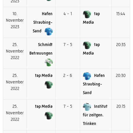
2023
10.
Hafen
4 - 1
tap
15:44
November
Straubing-
Media
2023
Sand
25.
Schmidt
7 - 5
tap
20:35
November
Betreuungen
Media
2022
25.
tap Media
2 - 6
Hafen
20:30
November
Straubing-
2022
Sand
25.
tap Media
7 - 5
Institut
20:15
November
für zeitgen.
2022
Trinken