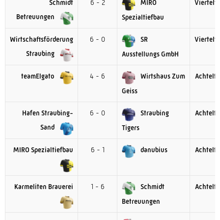
Schmidt
6 - 2
MIRO
Viertelfi
Betreuungen
Spezialtiefbau
Wirtschaftsförderung
6 - 0
SR
Viertelfi
Straubing
Ausstellungs GmbH
teamElgato
4 - 6
Wirtshaus Zum
Achtelfi
Geiss
Hafen Straubing-
6 - 0
Straubing
Achtelfi
Sand
Tigers
MIRO Spezialtiefbau
6 - 1
danubius
Achtelfi
Karmeliten Brauerei
1 - 6
Schmidt
Achtelfi
Betreuungen