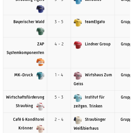
Bayerischer Wald
3 - 5
teamElgato
Gruppe
ZAP
4 - 2
Lindner Group
Gruppe
Systemkomponenten
MK-Druck
1 - 4
Wirtshaus Zum
Gruppe
Geiss
Wirtschaftsförderung
5 - 3
Institut für
Gruppe
Straubing
zeitgen. Trinken
Café & Konditorei
2 - 4
Straubinger
Gruppe
Krönner
Weißbierhaus