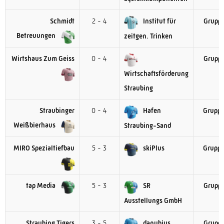
Schmidt
2 - 4
Institut für
Gruppe
Betreuungen
zeitgen. Trinken
Wirtshaus Zum Geiss
0 - 4
Gruppe
Wirtschaftsförderung
Straubing
Straubinger
0 - 4
Hafen
Gruppe
Weißbierhaus
Straubing-Sand
MIRO Spezialtiefbau
5 - 3
skiPlus
Gruppe
tap Media
5 - 3
SR
Gruppe
Ausstellungs GmbH
Straubing Tigers
3 - 5
danubius
Gruppe