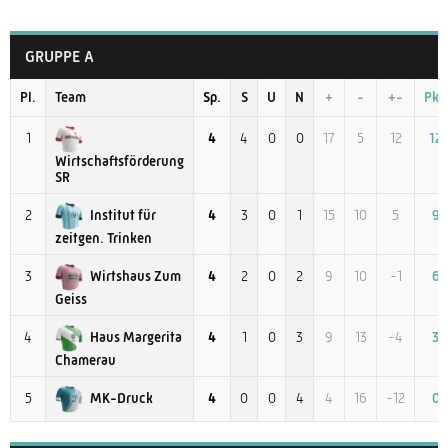
GRUPPE A
Pl.
Team
Sp.
S
U
N
+
-
+-
Pkt.
1
4
4
0
0
17
5
12
12
Wirtschaftsförderung
SR
Institut für
2
4
3
0
1
15
10
5
9
zeitgen. Trinken
Wirtshaus Zum
3
4
2
0
2
9
10
-1
6
Geiss
Haus Margerita
4
4
1
0
3
9
13
-4
3
Chamerau
MK-Druck
5
4
0
0
4
4
16
-12
0