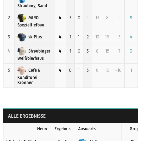
Straubing-Sand
MIRO
2
4
3
0
1
13
8
5
9
Spezialtiefbau
skiPlus
3
4
1
1
2
13
16
-3
4
Straubinger
4
4
1
0
3
8
15
-7
3
Weißbierhaus
Café &
5
4
0
1
3
6
16
-10
1
Konditorei
Krönner
ALLE ERGEBNISSE
Heim
Ergebnis
Auswärts
Grupp