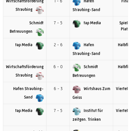
Wirtschaftsförderung
1 - 6
Hafen
Final
Straubing
Straubing-Sand
Schmidt
7 - 5
tap Media
Spiel 
Platz
Betreuungen
tap Media
2 - 6
Hafen
Halbfin
Straubing-Sand
Wirtschaftsförderung
6 - 0
Schmidt
Halbfin
Straubing
Betreuungen
Hafen Straubing-
6 - 3
Wirtshaus Zum
Viertelfi
Sand
Geiss
tap Media
7 - 5
Institut für
Viertelfi
zeitgen. Trinken