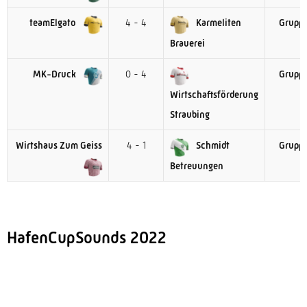
teamElgato
4 - 4
Karmeliten
Gruppe
Brauerei
MK-Druck
0 - 4
Gruppe
Wirtschaftsförderung
Straubing
Wirtshaus Zum Geiss
4 - 1
Schmidt
Gruppe
Betreuungen
HafenCupSounds 2022