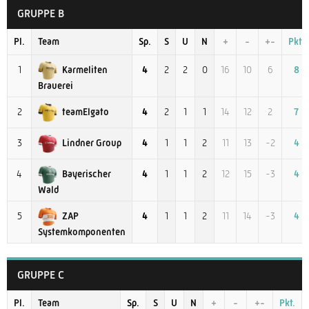
GRUPPE B
Pl.
Team
Sp.
S
U
N
+
-
+-
Pkt.
Karmeliten
1
4
2
2
0
16
10
6
8
Brauerei
teamElgato
2
4
2
1
1
14
12
2
7
Lindner Group
3
4
1
1
2
11
13
-2
4
Bayerischer
4
4
1
1
2
12
15
-3
4
Wald
ZAP
5
4
1
1
2
11
14
-3
4
Systemkomponenten
GRUPPE C
Pl.
Team
Sp.
S
U
N
+
-
+-
Pkt.