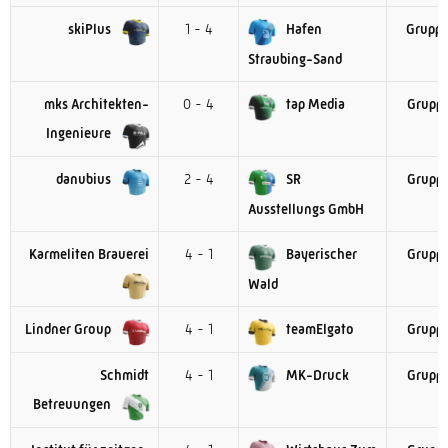
skiPlus
1 - 4
Hafen
Gruppe
Straubing-Sand
mks Architekten-
0 - 4
tap Media
Gruppe
Ingenieure
danubius
2 - 4
SR
Gruppe
Ausstellungs GmbH
Karmeliten Brauerei
4 - 1
Bayerischer
Gruppe
Wald
Lindner Group
4 - 1
teamElgato
Gruppe
Schmidt
4 - 1
MK-Druck
Gruppe
Betreuungen