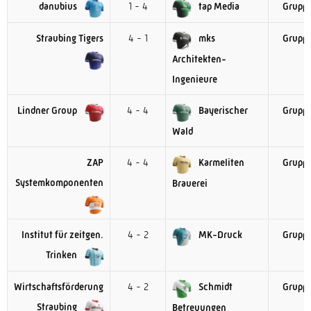
danubius
1 - 4
tap Media
Gruppe
Straubing Tigers
4 - 1
mks
Gruppe
Architekten-
Ingenieure
Lindner Group
4 - 4
Bayerischer
Gruppe
Wald
ZAP
4 - 4
Karmeliten
Gruppe
Systemkomponenten
Brauerei
Institut für zeitgen.
4 - 2
MK-Druck
Gruppe
Trinken
Wirtschaftsförderung
4 - 2
Schmidt
Gruppe
Straubing
Betreuungen