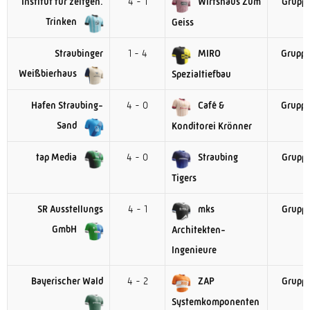
Institut für zeitgen.
4 - 1
Wirtshaus Zum
Gruppe
Trinken
Geiss
Straubinger
1 - 4
MIRO
Gruppe
Weißbierhaus
Spezialtiefbau
Hafen Straubing-
4 - 0
Café &
Gruppe
Sand
Konditorei Krönner
tap Media
4 - 0
Straubing
Gruppe
Tigers
SR Ausstellungs
4 - 1
mks
Gruppe
GmbH
Architekten-
Ingenieure
Bayerischer Wald
4 - 2
ZAP
Gruppe
Systemkomponenten