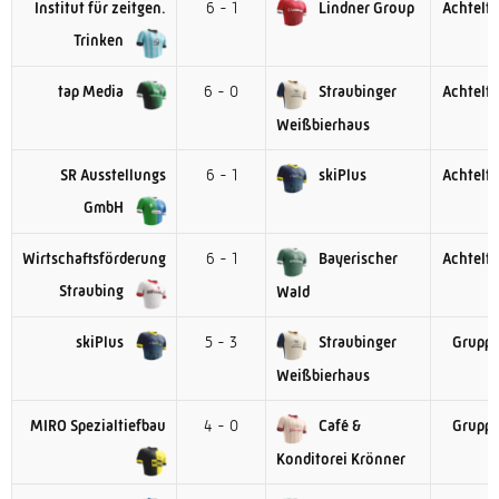
Institut für zeitgen.
6 - 1
Lindner Group
Achtelfi
Trinken
tap Media
6 - 0
Straubinger
Achtelfi
Weißbierhaus
SR Ausstellungs
6 - 1
skiPlus
Achtelfi
GmbH
Wirtschaftsförderung
6 - 1
Bayerischer
Achtelfi
Straubing
Wald
skiPlus
5 - 3
Straubinger
Gruppe
Weißbierhaus
MIRO Spezialtiefbau
4 - 0
Café &
Gruppe
Konditorei Krönner