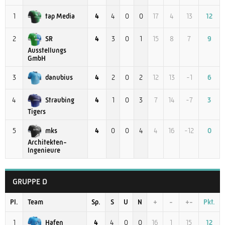
tap Media
1
4
4
0
0
17
4
13
12
SR
2
4
3
0
1
15
8
7
9
Ausstellungs
GmbH
danubius
3
4
2
0
2
12
13
-1
6
Straubing
4
4
1
0
3
7
14
-7
3
Tigers
mks
5
4
0
0
4
4
16
-12
0
Architekten-
Ingenieure
GRUPPE D
Pl.
Team
Sp.
S
U
N
+
-
+-
Pkt.
Hafen
1
4
4
0
0
16
1
15
12