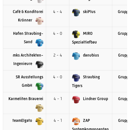
Café & Konditorei
4 - 4
skiPlus
Gruppe
Krönner
Hafen Straubing-
4 - 0
MIRO
Gruppe
Sand
Spezialtiefbau
mks Architekten-
2 - 4
danubius
Gruppe
Ingenieure
SR Ausstellungs
4 - 0
Straubing
Gruppe
GmbH
Tigers
Karmeliten Brauerei
4 - 1
Lindner Group
Gruppe
teamElgato
4 - 1
ZAP
Gruppe
Systemkomponenten