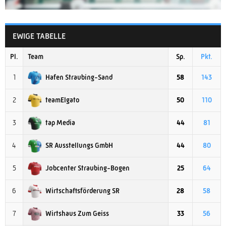
EWIGE TABELLE
Pl.
Team
Sp.
Pkt.
Hafen Straubing-Sand
1
58
143
teamElgato
2
50
110
tap Media
3
44
81
SR Ausstellungs GmbH
4
44
80
Jobcenter Straubing-Bogen
5
25
64
Wirtschaftsförderung SR
6
28
58
Wirtshaus Zum Geiss
7
33
56