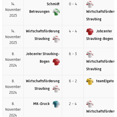
14.
Schmidt
0 - 4
November
Betreuungen
Wirtschaftsförderu
2025
Straubing
14.
Wirtschaftsförderung
4 - 4
Jobcenter
November
Straubing
Straubing-Bogen
2025
8.
Jobcenter Straubing-
6 - 3
November
Bogen
Wirtschaftsförderu
2024
Straubing
8.
Wirtschaftsförderung
6 - 2
teamElgato
November
Straubing
2024
8.
MK-Druck
2 - 4
November
Wirtschaftsförderu
2024