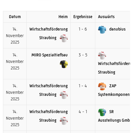
Datum
Heim
Ergebnisse
Auswärts
14.
Wirtschaftsförderung
1 - 6
danubius
November
Straubing
2025
14.
MIRO Spezialtiefbau
3 - 5
November
Wirtschaftsförderu
2025
Straubing
14.
Wirtschaftsförderung
1 - 4
ZAP
November
Straubing
Systemkomponent
2025
14.
Wirtschaftsförderung
4 - 1
SR
November
Straubing
Ausstellungs GmbH
2025