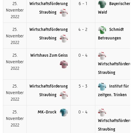
25.
Wirtschaftsförderung
6 - 1
Bayerischer
November
Straubing
Wald
2022
25.
Wirtschaftsförderung
4 - 2
Schmidt
November
Straubing
Betreuungen
2022
25.
Wirtshaus Zum Geiss
0 - 4
November
Wirtschaftsförderu
2022
Straubing
25.
Wirtschaftsförderung
5 - 3
Institut für
November
Straubing
zeitgen. Trinken
2022
25.
MK-Druck
0 - 4
November
Wirtschaftsförderu
2022
Straubing