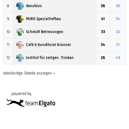
danubius
8
36
56
MIRO Spezialtiefbau
9
41
54
Schmidt Betreuungen
10
33
52
Café & Konditorei Krönner
11
34
51
Institut für zeitgen. Trinken
12
26
49
Vollständige Tabelle anzeigen »
powered by