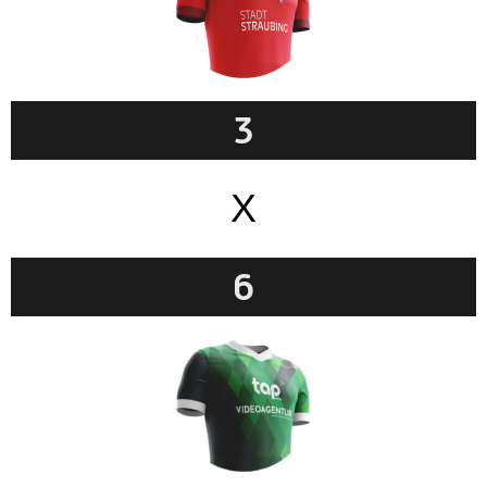
3
X
6