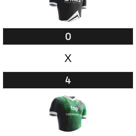
0
X
4