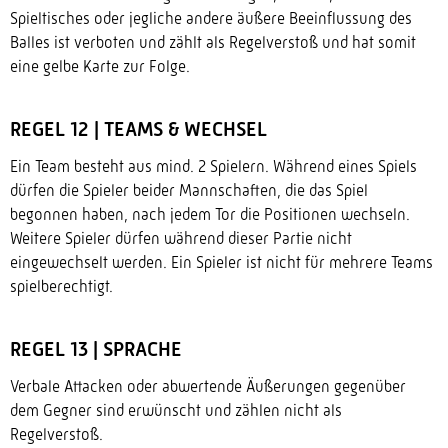
Spieltisches oder jegliche andere äußere Beeinflussung des
Balles ist verboten und zählt als Regelverstoß und hat somit
eine gelbe Karte zur Folge.
REGEL 12 | TEAMS & WECHSEL
Ein Team besteht aus mind. 2 Spielern. Während eines Spiels
dürfen die Spieler beider Mannschaften, die das Spiel
begonnen haben, nach jedem Tor die Positionen wechseln.
Weitere Spieler dürfen während dieser Partie nicht
eingewechselt werden. Ein Spieler ist nicht für mehrere Teams
spielberechtigt.
REGEL 13 | SPRACHE
Verbale Attacken oder abwertende Äußerungen gegenüber
dem Gegner sind erwünscht und zählen nicht als
Regelverstoß.