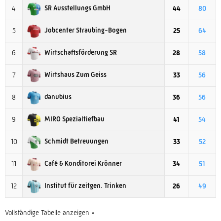
SR Ausstellungs GmbH
4
44
80
Jobcenter Straubing-Bogen
5
25
64
Wirtschaftsförderung SR
6
28
58
Wirtshaus Zum Geiss
7
33
56
danubius
8
36
56
MIRO Spezialtiefbau
9
41
54
Schmidt Betreuungen
10
33
52
Café & Konditorei Krönner
11
34
51
Institut für zeitgen. Trinken
12
26
49
Vollständige Tabelle anzeigen »