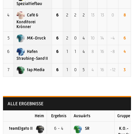
Spezialtiefbau
Café &
4
6
2
2
2
13
13
0
8
Konditorei
Krönner
MK-Druck
5
6
2
0
4
10
14
-4
6
Hafen
6
6
1
1
4
8
16
-8
4
Straubing-Sand II
tap Media
7
6
1
0
5
4
16
-12
3
ALLE ERGEBNISSE
Heim
Ergebnis
Auswärts
Gruppe
teamElgato II
6 - 4
SR
K.O.-