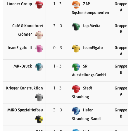
Lindner Group
1 - 3
ZAP
Gruppe
A
Systemkomponenten
Café & Konditorei
3 - 0
tap Media
Gruppe
B
Krönner
teamElgato III
0 - 3
teamElgato
Gruppe
A
MK-Druck
1 - 3
SR
Gruppe
B
Ausstellungs GmbH
Krieger Konstruktion
1 - 3
Stadt
Gruppe
A
Straubing
MIRO Spezialtiefbau
3 - 0
Hafen
Gruppe
B
Straubing-Sand II