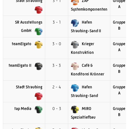
Stadt Straubing
3 - 1
ZAP
Gruppe
A
Systemkomponenten
SR Ausstellungs
3 - 1
Hafen
Gruppe
B
GmbH
Straubing-Sand II
teamElgato
3 - 0
Krieger
Gruppe
A
Konstruktion
teamElgato II
3 - 3
Café &
Gruppe
B
Konditorei Krönner
Stadt Straubing
2 - 4
Hafen
Gruppe
A
Straubing-Sand
tap Media
0 - 3
MIRO
Gruppe
B
Spezialtiefbau