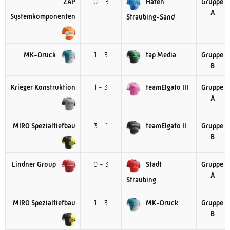
ZAP
0 - 3
Hafen
Gruppe
A
Systemkomponenten
Straubing-Sand
MK-Druck
1 - 3
tap Media
Gruppe
B
Krieger Konstruktion
1 - 3
teamElgato III
Gruppe
A
MIRO Spezialtiefbau
3 - 1
teamElgato II
Gruppe
B
Lindner Group
0 - 3
Stadt
Gruppe
A
Straubing
MIRO Spezialtiefbau
1 - 3
MK-Druck
Gruppe
B