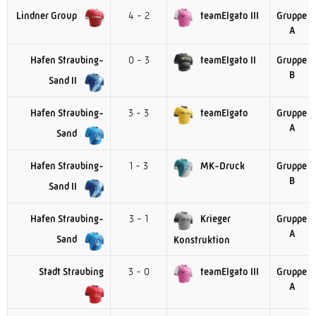
Lindner Group
4 - 2
teamElgato III
Gruppe
A
Hafen Straubing-
0 - 3
teamElgato II
Gruppe
B
Sand II
Hafen Straubing-
3 - 3
teamElgato
Gruppe
A
Sand
Hafen Straubing-
1 - 3
MK-Druck
Gruppe
B
Sand II
Hafen Straubing-
3 - 1
Krieger
Gruppe
A
Sand
Konstruktion
Stadt Straubing
3 - 0
teamElgato III
Gruppe
A