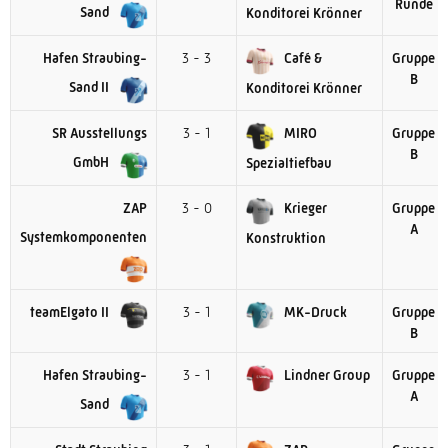
Runde
Sand
Konditorei Krönner
Hafen Straubing-
3 - 3
Café &
Gruppe
B
Sand II
Konditorei Krönner
SR Ausstellungs
3 - 1
MIRO
Gruppe
B
GmbH
Spezialtiefbau
ZAP
3 - 0
Krieger
Gruppe
A
Systemkomponenten
Konstruktion
teamElgato II
3 - 1
MK-Druck
Gruppe
B
Hafen Straubing-
3 - 1
Lindner Group
Gruppe
A
Sand