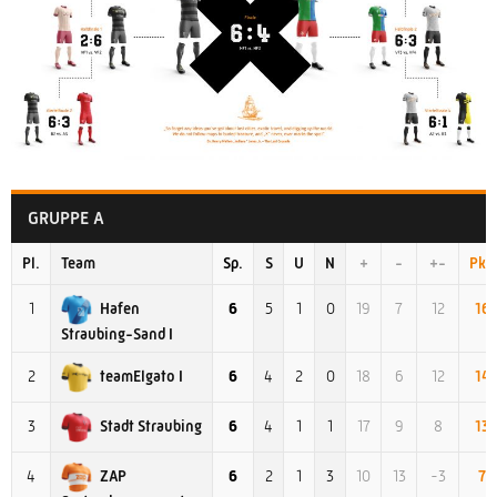
GRUPPE A
Pl.
Team
Sp.
S
U
N
+
-
+-
Pkt.
Hafen
1
6
5
1
0
19
7
12
16
Straubing-Sand I
teamElgato I
2
6
4
2
0
18
6
12
14
Stadt Straubing
3
6
4
1
1
17
9
8
13
ZAP
4
6
2
1
3
10
13
-3
7