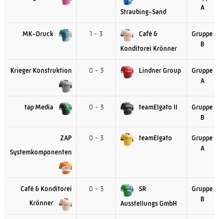
A
Straubing-Sand
MK-Druck
1 - 3
Café &
Gruppe
B
Konditorei Krönner
Krieger Konstruktion
0 - 3
Lindner Group
Gruppe
A
tap Media
0 - 3
teamElgato II
Gruppe
B
ZAP
0 - 3
teamElgato
Gruppe
A
Systemkomponenten
Café & Konditorei
0 - 3
SR
Gruppe
B
Krönner
Ausstellungs GmbH