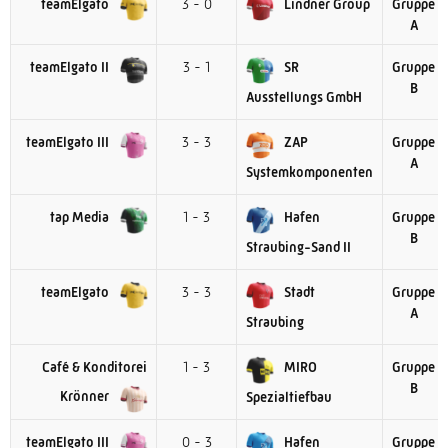
teamElgato
3 - 0
Lindner Group
Gruppe
A
teamElgato II
3 - 1
SR
Gruppe
B
Ausstellungs GmbH
teamElgato III
3 - 3
ZAP
Gruppe
A
Systemkomponenten
tap Media
1 - 3
Hafen
Gruppe
B
Straubing-Sand II
teamElgato
3 - 3
Stadt
Gruppe
A
Straubing
Café & Konditorei
1 - 3
MIRO
Gruppe
B
Krönner
Spezialtiefbau
teamElgato III
0 - 3
Hafen
Gruppe