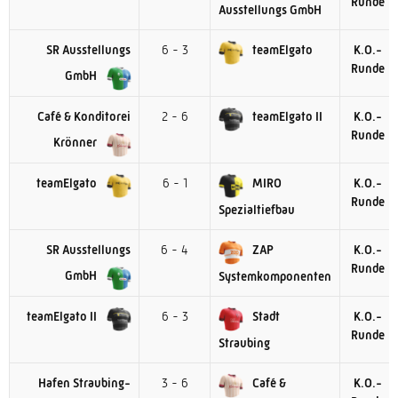
Runde
Ausstellungs GmbH
SR Ausstellungs
6 - 3
teamElgato
K.O.-
Runde
GmbH
Café & Konditorei
2 - 6
teamElgato II
K.O.-
Runde
Krönner
teamElgato
6 - 1
MIRO
K.O.-
Runde
Spezialtiefbau
SR Ausstellungs
6 - 4
ZAP
K.O.-
Runde
GmbH
Systemkomponenten
teamElgato II
6 - 3
Stadt
K.O.-
Runde
Straubing
Hafen Straubing-
3 - 6
Café &
K.O.-