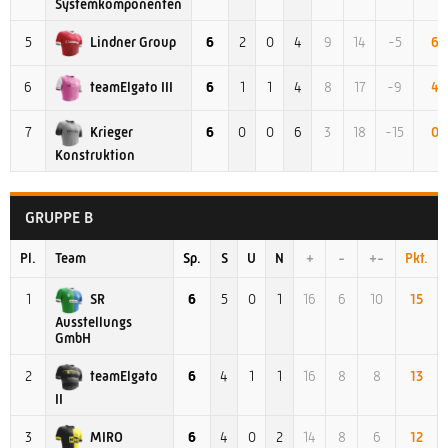
Systemkomponenten
Lindner Group
5
6
2
0
4
9
14
-5
6
teamElgato III
6
6
1
1
4
8
17
-9
4
Krieger
7
6
0
0
6
3
18
-15
0
Konstruktion
GRUPPE B
Pl.
Team
Sp.
S
U
N
+
-
+-
Pkt.
SR
1
6
5
0
1
16
6
10
15
Ausstellungs
GmbH
teamElgato
2
6
4
1
1
16
8
8
13
II
MIRO
3
6
4
0
2
14
8
6
12