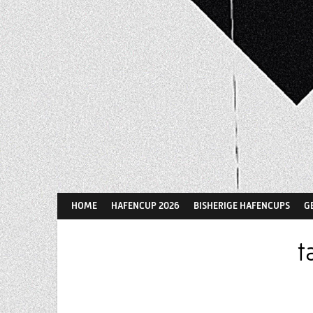
Springe
zum
Inhalt
HOME
HAFENCUP 2026
BISHERIGE HAFENCUPS
G
t