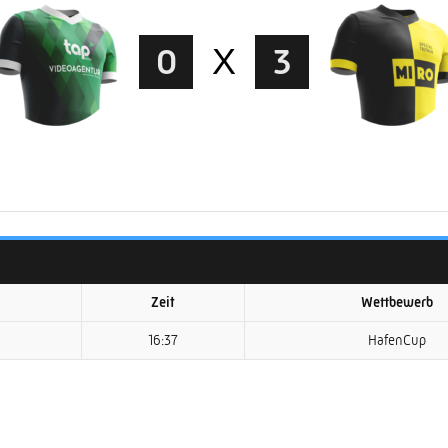
0
X
3
Zeit
Wettbewerb
16:37
HafenCup