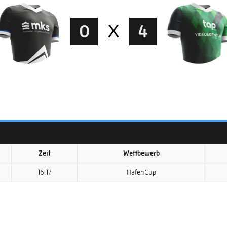
0
X
4
Zeit
Wettbewerb
16:17
HafenCup