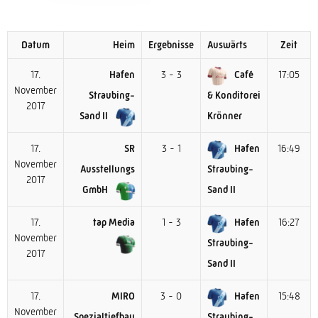
Datum
Heim
Ergebnisse
Auswärts
Zeit
17.
Hafen
3 - 3
Café
17:05
November
Straubing-
& Konditorei
2017
Sand II
Krönner
17.
SR
3 - 1
Hafen
16:49
November
Ausstellungs
Straubing-
2017
GmbH
Sand II
17.
tap Media
1 - 3
Hafen
16:27
November
Straubing-
2017
Sand II
17.
MIRO
3 - 0
Hafen
15:48
November
Spezialtiefbau
Straubing-