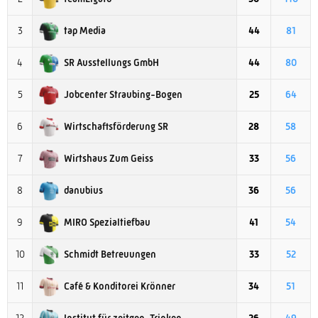
tap Media
3
44
81
SR Ausstellungs GmbH
4
44
80
Jobcenter Straubing-Bogen
5
25
64
Wirtschaftsförderung SR
6
28
58
Wirtshaus Zum Geiss
7
33
56
danubius
8
36
56
MIRO Spezialtiefbau
9
41
54
Schmidt Betreuungen
10
33
52
Café & Konditorei Krönner
11
34
51
Institut für zeitgen. Trinken