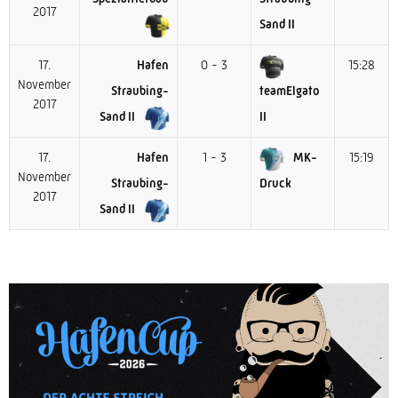
2017
Sand II
17.
Hafen
0 - 3
15:28
November
Straubing-
teamElgato
2017
Sand II
II
17.
Hafen
1 - 3
MK-
15:19
November
Straubing-
Druck
2017
Sand II