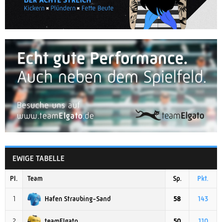
EWIGE TABELLE
Pl.
Team
Sp.
Pkt.
Hafen Straubing-Sand
1
58
143
teamElgato
2
50
110