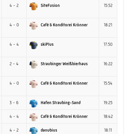
4 - 2
SiteFusion
15:52
4 - 0
Café & Konditorei Krönner
18:21
4 - 4
skiPlus
17:50
2 - 4
Straubinger Weißbierhaus
16:22
4 - 0
Café & Konditorei Krönner
15:54
3 - 6
Hafen Straubing-Sand
19:25
4 - 4
Café & Konditorei Krönner
18:42
4 - 2
danubius
18:11