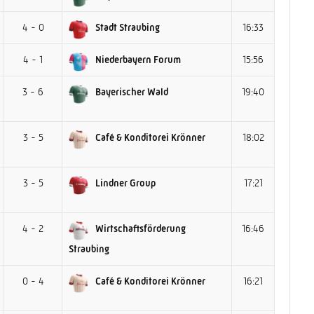
4 - 0
Stadt Straubing
16:33
4 - 1
Niederbayern Forum
15:56
3 - 6
Bayerischer Wald
19:40
3 - 5
Café & Konditorei Krönner
18:02
3 - 5
Lindner Group
17:21
4 - 2
Wirtschaftsförderung
16:46
Straubing
0 - 4
Café & Konditorei Krönner
16:21