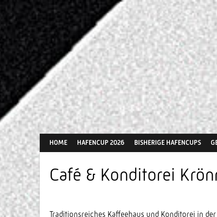
Springe
zum
Inhalt
HOME
HAFENCUP 2026
BISHERIGE HAFENCUPS
G
Café & Konditorei Krön
Traditionsreiches Kaffeehaus und Konditorei in d