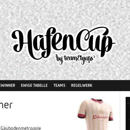
EWINNER
EWIGE TABELLE
TEAMS
REGELWERK
ner
er Gäubodenmetropole