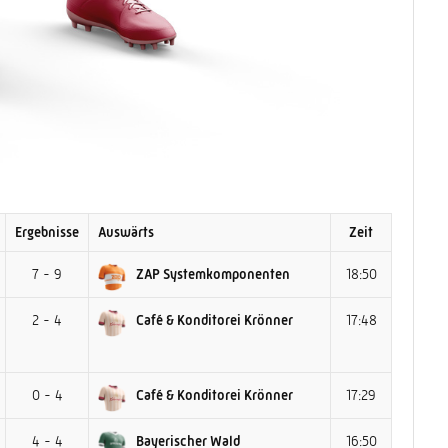
Ergebnisse
Auswärts
Zeit
7 - 9
ZAP Systemkomponenten
18:50
2 - 4
Café & Konditorei Krönner
17:48
0 - 4
Café & Konditorei Krönner
17:29
4 - 4
Bayerischer Wald
16:50