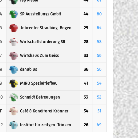
3
44
81
SR Ausstellungs GmbH
4
44
80
Jobcenter Straubing-Bogen
5
25
64
Wirtschaftsförderung SR
6
28
58
Wirtshaus Zum Geiss
7
33
56
danubius
8
36
56
MIRO Spezialtiefbau
9
41
54
Schmidt Betreuungen
10
33
52
Café & Konditorei Krönner
11
34
51
Institut für zeitgen. Trinken
12
26
49