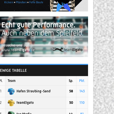
EWIGE TABELLE
Pl.
Team
Sp.
Pkt.
Hafen Straubing-Sand
1
58
143
teamElgato
2
50
110
tap Media