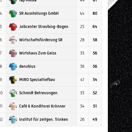
3
44
81
SR Ausstellungs GmbH
4
44
80
Jobcenter Straubing-Bogen
5
25
64
Wirtschaftsförderung SR
6
28
58
Wirtshaus Zum Geiss
7
33
56
danubius
8
36
56
MIRO Spezialtiefbau
9
41
54
Schmidt Betreuungen
10
33
52
Café & Konditorei Krönner
11
34
51
Institut für zeitgen. Trinken
12
26
49