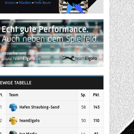
EWIGE TABELLE
Pl.
Team
Sp.
Pkt.
Hafen Straubing-Sand
1
58
143
teamElgato
2
50
110
tap Media