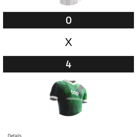
0
X
4
Details