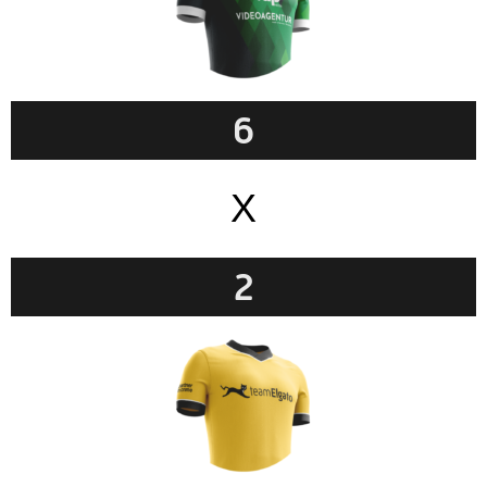
6
X
2