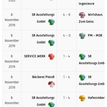
2022
Ingenieure
8.
SR Ausstellungs
4 - 6
Wirtshaus
November
GmbH
Zum Geiss
2019
8.
SR Ausstellungs
4 - 0
PM • MSR
November
GmbH
2019
8.
SERVICE.WERK
1 - 4
SR
November
Ausstellungs GmbH
2019
8.
Bäckerei Plendl
1 - 4
SR
November
Ausstellungs GmbH
2019
8.
SR Ausstellungs
1 - 4
Hafenimker
November
GmbH