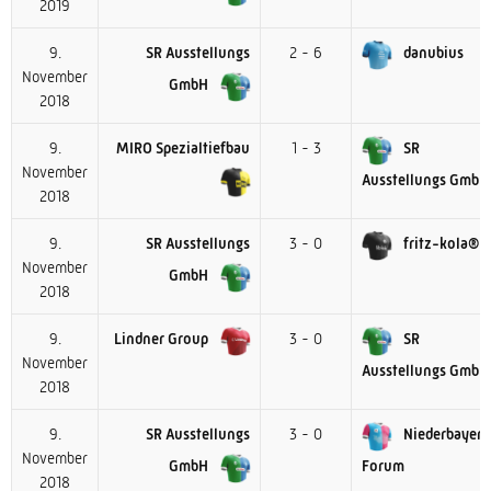
2019
9.
SR Ausstellungs
2 - 6
danubius
November
GmbH
2018
9.
MIRO Spezialtiefbau
1 - 3
SR
November
Ausstellungs GmbH
2018
9.
SR Ausstellungs
3 - 0
fritz-kola®
November
GmbH
2018
9.
Lindner Group
3 - 0
SR
November
Ausstellungs GmbH
2018
9.
SR Ausstellungs
3 - 0
Niederbayern
November
GmbH
Forum
2018