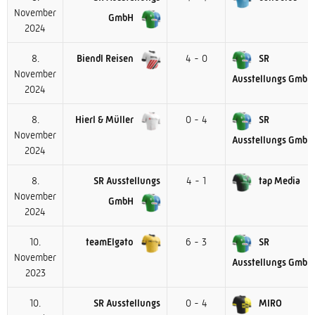
November
GmbH
2024
8.
Biendl Reisen
4 - 0
SR
November
Ausstellungs GmbH
2024
8.
Hierl & Müller
0 - 4
SR
November
Ausstellungs GmbH
2024
8.
SR Ausstellungs
4 - 1
tap Media
November
GmbH
2024
10.
teamElgato
6 - 3
SR
November
Ausstellungs GmbH
2023
10.
SR Ausstellungs
0 - 4
MIRO