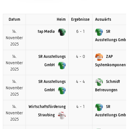
Datum
Heim
Ergebnisse
Auswärts
14.
tap Media
6 - 1
SR
November
Ausstellungs GmbH
2025
14.
SR Ausstellungs
4 - 0
ZAP
November
GmbH
Systemkomponent
2025
14.
SR Ausstellungs
4 - 4
Schmidt
November
GmbH
Betreuungen
2025
14.
Wirtschaftsförderung
4 - 1
SR
November
Straubing
Ausstellungs GmbH
2025