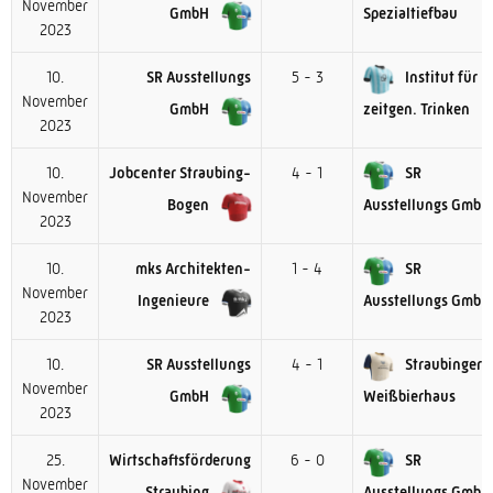
November
GmbH
Spezialtiefbau
2023
10.
SR Ausstellungs
5 - 3
Institut für
November
GmbH
zeitgen. Trinken
2023
10.
Jobcenter Straubing-
4 - 1
SR
November
Bogen
Ausstellungs GmbH
2023
10.
mks Architekten-
1 - 4
SR
November
Ingenieure
Ausstellungs GmbH
2023
10.
SR Ausstellungs
4 - 1
Straubinger
November
GmbH
Weißbierhaus
2023
25.
Wirtschaftsförderung
6 - 0
SR
November
Straubing
Ausstellungs GmbH