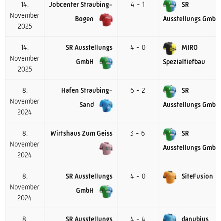
14.
Jobcenter Straubing-
4 - 1
SR
November
Bogen
Ausstellungs GmbH
2025
14.
SR Ausstellungs
4 - 0
MIRO
November
GmbH
Spezialtiefbau
2025
8.
Hafen Straubing-
6 - 2
SR
November
Sand
Ausstellungs GmbH
2024
8.
Wirtshaus Zum Geiss
3 - 6
SR
November
Ausstellungs GmbH
2024
8.
SR Ausstellungs
4 - 0
SiteFusion
November
GmbH
2024
8.
SR Ausstellungs
4 - 4
danubius