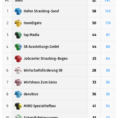
Pl.
Team
Sp.
Pkt.
Hafen Straubing-Sand
1
58
143
teamElgato
2
50
110
tap Media
3
44
81
SR Ausstellungs GmbH
4
44
80
Jobcenter Straubing-Bogen
5
25
64
Wirtschaftsförderung SR
6
28
58
Wirtshaus Zum Geiss
7
33
56
danubius
8
36
56
MIRO Spezialtiefbau
9
41
54
Schmidt Betreuungen
10
33
52