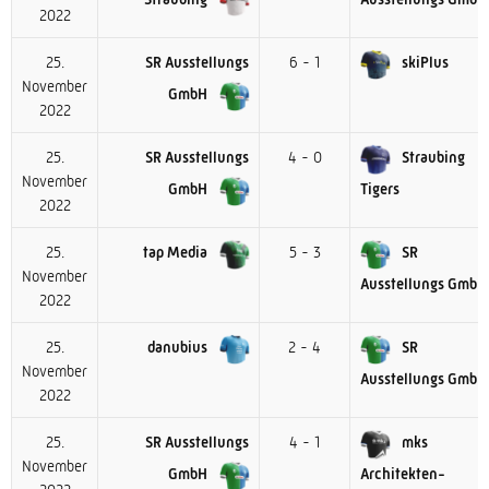
2022
25.
SR Ausstellungs
6 - 1
skiPlus
November
GmbH
2022
25.
SR Ausstellungs
4 - 0
Straubing
November
GmbH
Tigers
2022
25.
tap Media
5 - 3
SR
November
Ausstellungs GmbH
2022
25.
danubius
2 - 4
SR
November
Ausstellungs GmbH
2022
25.
SR Ausstellungs
4 - 1
mks
November
GmbH
Architekten-