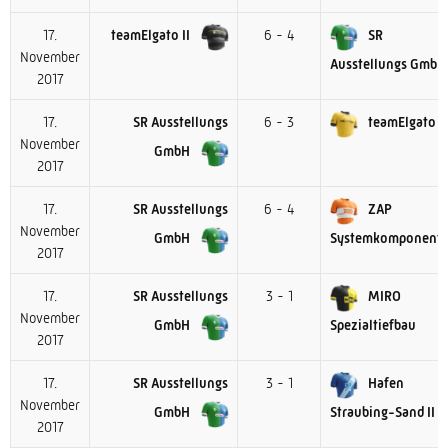
17.
teamElgato II
6 - 4
SR
November
Ausstellungs GmbH
2017
17.
SR Ausstellungs
6 - 3
teamElgato
November
GmbH
2017
17.
SR Ausstellungs
6 - 4
ZAP
November
GmbH
Systemkomponent
2017
17.
SR Ausstellungs
3 - 1
MIRO
November
GmbH
Spezialtiefbau
2017
17.
SR Ausstellungs
3 - 1
Hafen
November
GmbH
Straubing-Sand II
2017