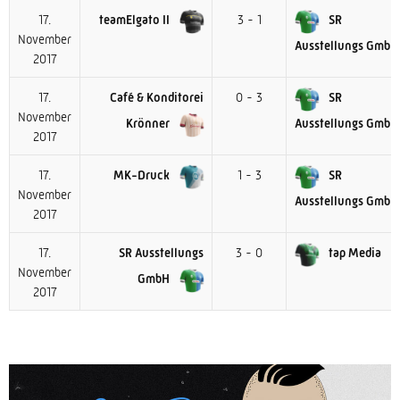
17.
teamElgato II
3 - 1
SR
November
Ausstellungs GmbH
2017
17.
Café & Konditorei
0 - 3
SR
November
Krönner
Ausstellungs GmbH
2017
17.
MK-Druck
1 - 3
SR
November
Ausstellungs GmbH
2017
17.
SR Ausstellungs
3 - 0
tap Media
November
GmbH
2017