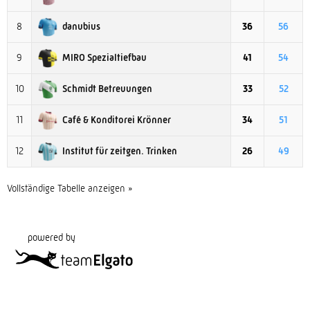
danubius
8
36
56
MIRO Spezialtiefbau
9
41
54
Schmidt Betreuungen
10
33
52
Café & Konditorei Krönner
11
34
51
Institut für zeitgen. Trinken
12
26
49
Vollständige Tabelle anzeigen »
powered by