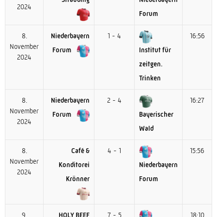
2024
Forum
8.
Niederbayern
1 - 4
16:56
November
Forum
Institut für
2024
zeitgen.
Trinken
8.
Niederbayern
2 - 4
16:27
November
Forum
Bayerischer
2024
Wald
8.
Café &
4 - 1
15:56
November
Konditorei
Niederbayern
2024
Krönner
Forum
9.
HOLY BEEF
7 - 5
18:10