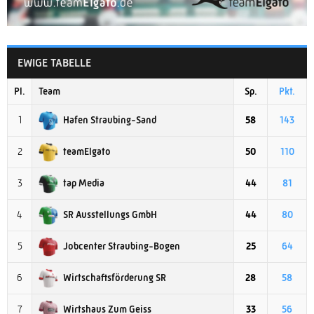
EWIGE TABELLE
Pl.
Team
Sp.
Pkt.
Hafen Straubing-Sand
1
58
143
teamElgato
2
50
110
tap Media
3
44
81
SR Ausstellungs GmbH
4
44
80
Jobcenter Straubing-Bogen
5
25
64
Wirtschaftsförderung SR
6
28
58
Wirtshaus Zum Geiss
7
33
56