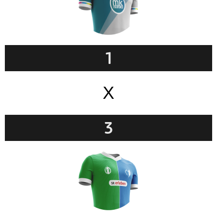
1
X
3