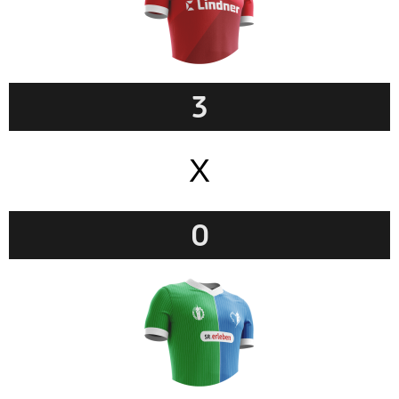
3
X
0