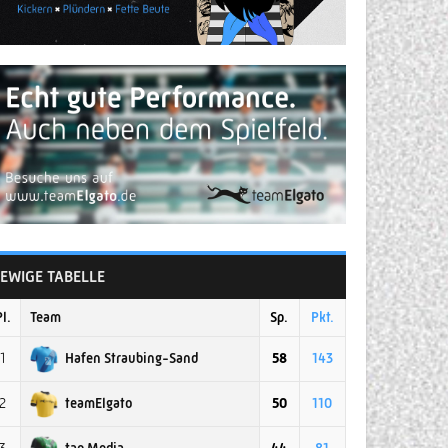
EWIGE TABELLE
Pl.
Team
Sp.
Pkt.
Hafen Straubing-Sand
1
58
143
teamElgato
2
50
110
tap Media