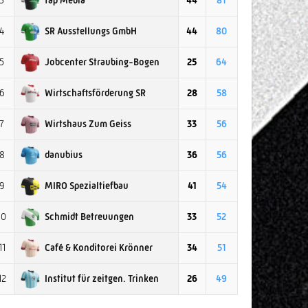
3
44
81
SR Ausstellungs GmbH
4
44
80
Jobcenter Straubing-Bogen
5
25
64
Wirtschaftsförderung SR
6
28
58
Wirtshaus Zum Geiss
7
33
56
danubius
8
36
56
MIRO Spezialtiefbau
9
41
54
Schmidt Betreuungen
10
33
52
Café & Konditorei Krönner
11
34
51
Institut für zeitgen. Trinken
12
26
49