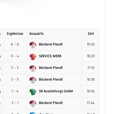
m
Ergebnisse
Auswärts
Zeit
6 - 0
Bäckerei Plendl
19:20
0 - 4
SERVICE.WERK
18:20
5 - 3
Bäckerei Plendl
17:10
3 - 5
Bäckerei Plendl
16:39
1 - 4
SR Ausstellungs GmbH
16:04
3 - 1
Bäckerei Plendl
17:44