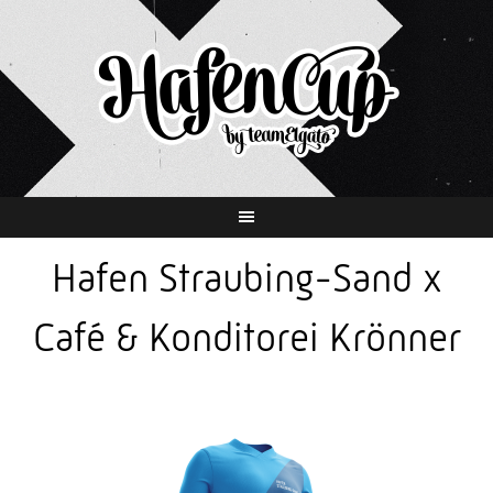
Springe
zum
Inhalt
Hafen Straubing-Sand x
Café & Konditorei Krönner