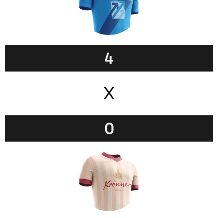
4
X
0