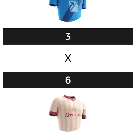
3
X
6