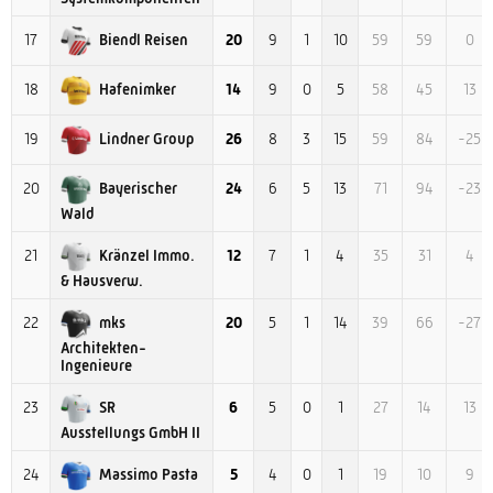
Biendl Reisen
17
20
9
1
10
59
59
0
Hafenimker
18
14
9
0
5
58
45
13
Lindner Group
19
26
8
3
15
59
84
-25
Bayerischer
20
24
6
5
13
71
94
-23
Wald
Kränzel Immo.
21
12
7
1
4
35
31
4
& Hausverw.
mks
22
20
5
1
14
39
66
-27
Architekten-
Ingenieure
SR
23
6
5
0
1
27
14
13
Ausstellungs GmbH II
Massimo Pasta
24
5
4
0
1
19
10
9