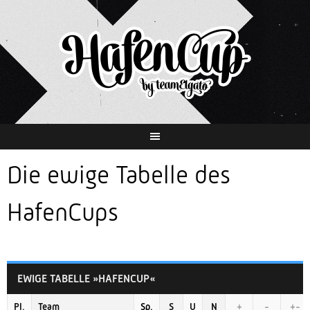
Springe
zum
Inhalt
Die ewige Tabelle des
HafenCups
EWIGE TABELLE »HAFENCUP«
Pl.
Team
Sp.
S
U
N
+
-
+-