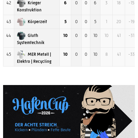
Krieger
42
6
0
0
6
3
18
-15
Konstruktion
Körperzeit
43
5
0
0
5
1
20
-19
Gluth
44
10
0
0
10
10
41
-31
Systemtechnik
MER Metall |
45
10
0
0
10
8
41
-33
Elektro | Recycling