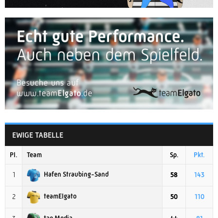
EWIGE TABELLE
Pl.
Team
Sp.
Pkt.
Hafen Straubing-Sand
1
58
143
teamElgato
2
50
110