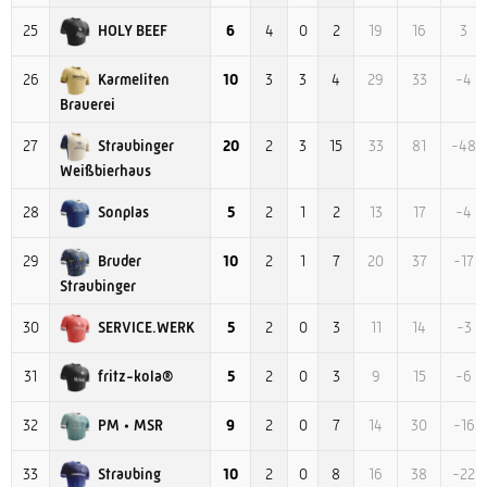
HOLY BEEF
25
6
4
0
2
19
16
3
Karmeliten
26
10
3
3
4
29
33
-4
Brauerei
Straubinger
27
20
2
3
15
33
81
-48
Weißbierhaus
Sonplas
28
5
2
1
2
13
17
-4
Bruder
29
10
2
1
7
20
37
-17
Straubinger
SERVICE.WERK
30
5
2
0
3
11
14
-3
fritz-kola®
31
5
2
0
3
9
15
-6
PM • MSR
32
9
2
0
7
14
30
-16
Straubing
33
10
2
0
8
16
38
-22