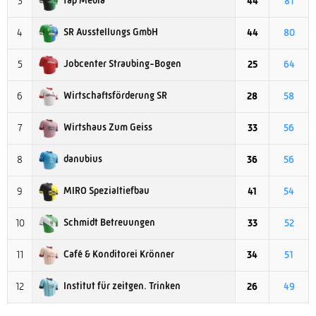
tap Media
3
44
81
SR Ausstellungs GmbH
4
44
80
Jobcenter Straubing-Bogen
5
25
64
Wirtschaftsförderung SR
6
28
58
Wirtshaus Zum Geiss
7
33
56
danubius
8
36
56
MIRO Spezialtiefbau
9
41
54
Schmidt Betreuungen
10
33
52
Café & Konditorei Krönner
11
34
51
Institut für zeitgen. Trinken
12
26
49