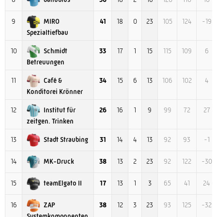
MIRO
9
41
18
0
23
105
124
-19
Spezialtiefbau
Schmidt
10
33
17
1
15
115
109
6
Betreuungen
Café &
11
34
15
6
13
106
102
4
Konditorei Krönner
Institut für
12
26
16
1
9
99
72
27
zeitgen. Trinken
Stadt Straubing
13
31
14
4
13
92
93
-1
MK-Druck
14
38
13
2
23
92
122
-30
teamElgato II
15
17
13
1
3
65
41
24
ZAP
16
38
12
3
23
93
125
-32
Systemkomponenten