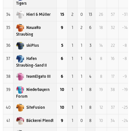
Tigers
Hierl & Müller
34
15
2
0
13
26
57
-31
NawaRo
35
9
1
2
6
18
32
-14
Straubing
skiPlus
36
5
1
1
3
14
22
-8
Hafen
37
6
1
1
4
8
16
-8
Straubing-Sand II
teamElgato III
38
6
1
1
4
8
17
-9
Niederbayern
39
10
1
1
8
19
38
-19
Forum
SiteFusion
40
10
1
1
8
12
37
-25
Bäckerei Plendl
41
9
1
0
8
10
34
-24