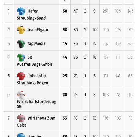
Hafen
1
58
47
2
9
251
106
145
Straubing-Sand
teamElgato
2
50
35
5
10
195
123
72
tap Media
3
44
26
3
15
161
116
45
SR
4
44
26
2
16
137
111
26
Ausstellungs GmbH
Jobcenter
5
25
21
1
3
111
48
63
Straubing-Bogen
6
28
19
1
8
108
72
36
Wirtschaftsförderung
SR
Wirtshaus Zum
7
33
18
2
13
116
103
13
Geiss
danubius
8
36
18
2
16
120
110
10