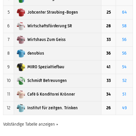
Jobcenter Straubing-Bogen
5
25
64
Wirtschaftsförderung SR
6
28
58
Wirtshaus Zum Geiss
7
33
56
danubius
8
36
56
MIRO Spezialtiefbau
9
41
54
Schmidt Betreuungen
10
33
52
Café & Konditorei Krönner
11
34
51
Institut für zeitgen. Trinken
12
26
49
Vollständige Tabelle anzeigen »