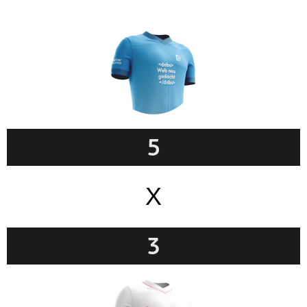
5
X
3