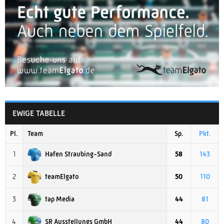
EWIGE TABELLE
Pl.
Team
Sp.
Pkt.
Hafen Straubing-Sand
1
58
143
teamElgato
2
50
110
tap Media
3
44
81
SR Ausstellungs GmbH
4
44
80