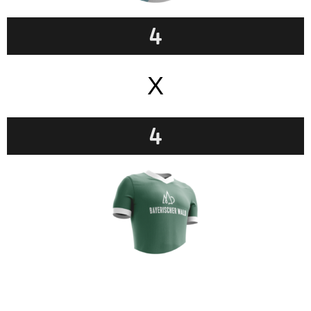
4
X
4