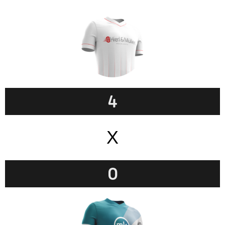
4
X
0