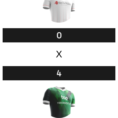
0
X
4