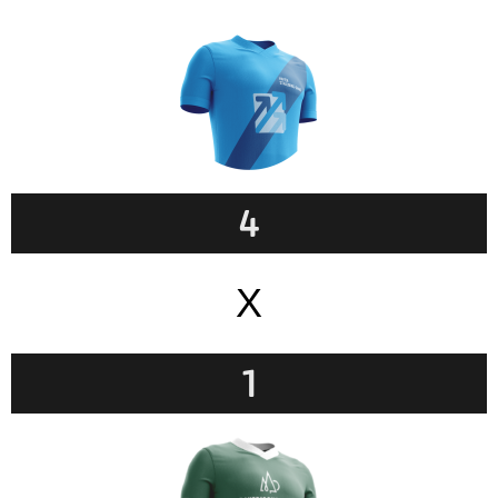
4
X
1