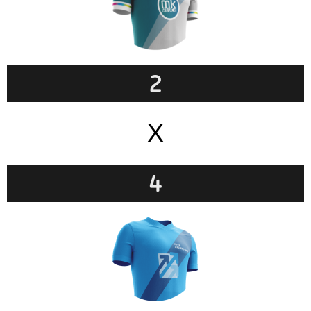
2
X
4