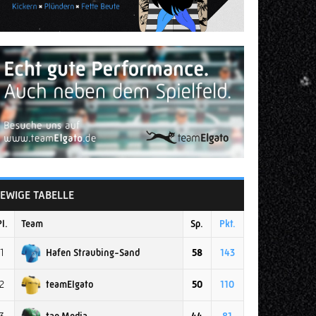
EWIGE TABELLE
Pl.
Team
Sp.
Pkt.
Hafen Straubing-Sand
1
58
143
teamElgato
2
50
110
tap Media