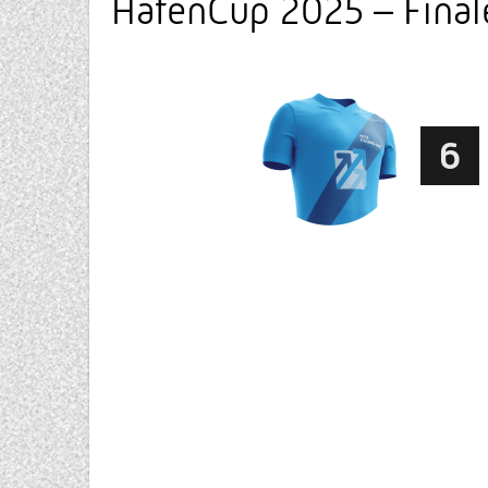
HafenCup 2025 – Final
6