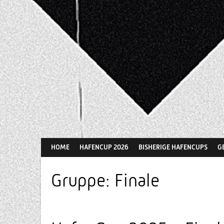
Springe
zum
Inhalt
HOME
HAFENCUP 2026
BISHERIGE HAFENCUPS
G
Gruppe:
Finale