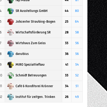
3
44
81
SR Ausstellungs GmbH
4
44
80
Jobcenter Straubing-Bogen
5
25
64
Wirtschaftsförderung SR
6
28
58
Wirtshaus Zum Geiss
7
33
56
danubius
8
36
56
MIRO Spezialtiefbau
9
41
54
Schmidt Betreuungen
10
33
52
Café & Konditorei Krönner
11
34
51
Institut für zeitgen. Trinken
12
26
49