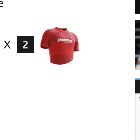
e
X
2