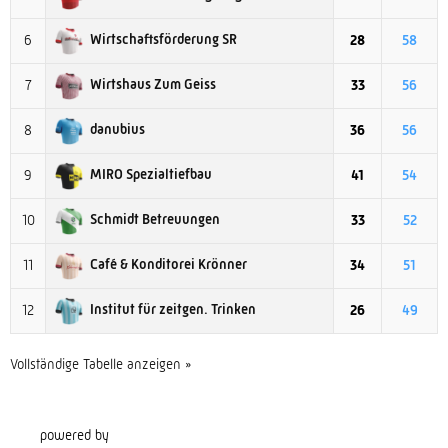
Wirtschaftsförderung SR
6
28
58
Wirtshaus Zum Geiss
7
33
56
danubius
8
36
56
MIRO Spezialtiefbau
9
41
54
Schmidt Betreuungen
10
33
52
Café & Konditorei Krönner
11
34
51
Institut für zeitgen. Trinken
12
26
49
Vollständige Tabelle anzeigen »
powered by