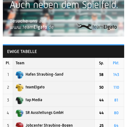
EWIGE TABELLE
Pl.
Team
Sp.
Pkt.
Hafen Straubing-Sand
1
58
143
teamElgato
2
50
110
tap Media
3
44
81
SR Ausstellungs GmbH
4
44
80
Jobcenter Straubing-Bogen
5
25
64