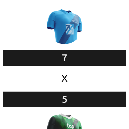
7
X
5