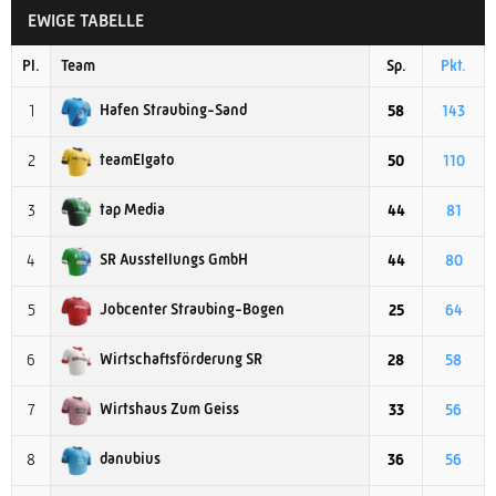
EWIGE TABELLE
Pl.
Team
Sp.
Pkt.
Hafen Straubing-Sand
1
58
143
teamElgato
2
50
110
tap Media
3
44
81
SR Ausstellungs GmbH
4
44
80
Jobcenter Straubing-Bogen
5
25
64
Wirtschaftsförderung SR
6
28
58
Wirtshaus Zum Geiss
7
33
56
danubius
8
36
56