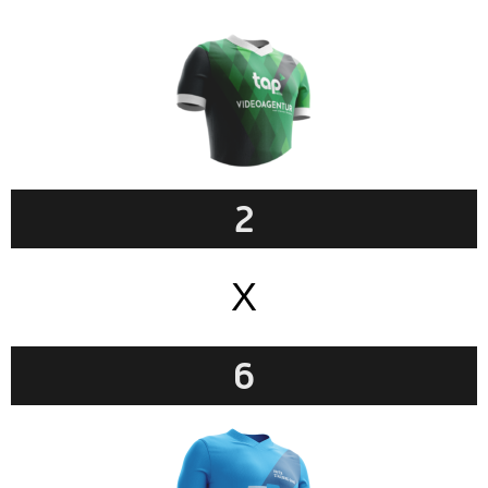
2
X
6