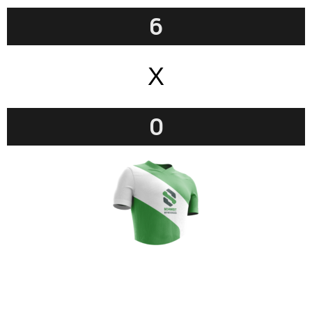
6
X
0