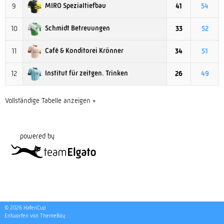
MIRO Spezialtiefbau
9
41
54
Schmidt Betreuungen
10
33
52
Café & Konditorei Krönner
11
34
51
Institut für zeitgen. Trinken
12
26
49
Vollständige Tabelle anzeigen »
powered by
© 2026 HafenCup
Entworfen von ThemeBoy