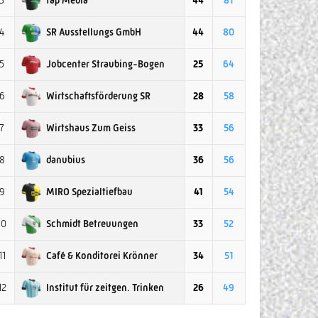
3
44
81
SR Ausstellungs GmbH
4
44
80
Jobcenter Straubing-Bogen
5
25
64
Wirtschaftsförderung SR
6
28
58
Wirtshaus Zum Geiss
7
33
56
danubius
8
36
56
MIRO Spezialtiefbau
9
41
54
Schmidt Betreuungen
10
33
52
Café & Konditorei Krönner
11
34
51
Institut für zeitgen. Trinken
12
26
49