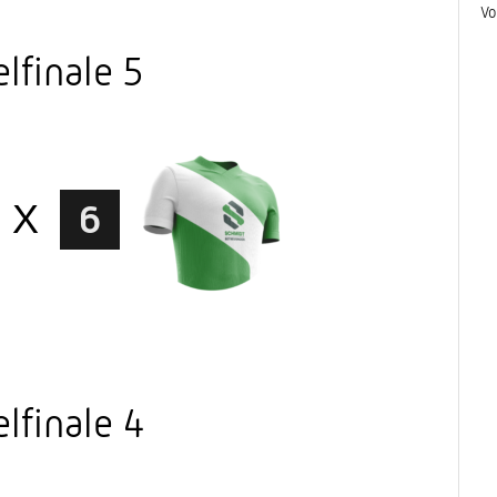
Vo
lfinale 5
X
6
lfinale 4