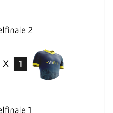
lfinale 2
X
1
finale 1