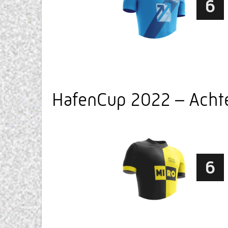
6
HafenCup 2022 – Achte
6