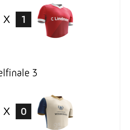
X
1
lfinale 3
X
0