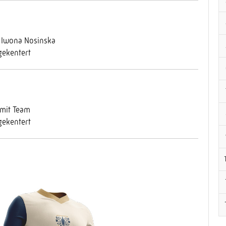
, Iwona Nosinska
gekentert
 mit Team
gekentert