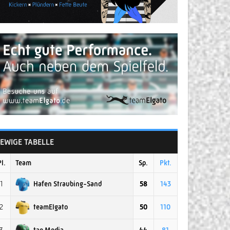
EWIGE TABELLE
Pl.
Team
Sp.
Pkt.
Hafen Straubing-Sand
1
58
143
teamElgato
2
50
110
tap Media