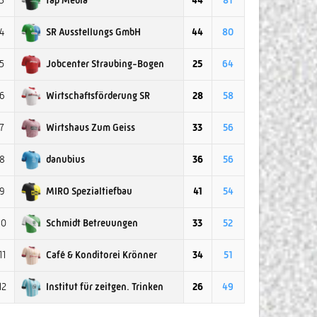
3
44
81
SR Ausstellungs GmbH
4
44
80
Jobcenter Straubing-Bogen
5
25
64
Wirtschaftsförderung SR
6
28
58
Wirtshaus Zum Geiss
7
33
56
danubius
8
36
56
MIRO Spezialtiefbau
9
41
54
Schmidt Betreuungen
10
33
52
Café & Konditorei Krönner
11
34
51
Institut für zeitgen. Trinken
12
26
49