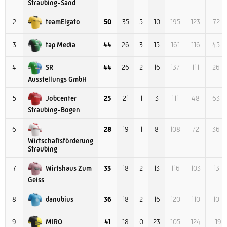
Straubing-Sand
teamElgato
2
50
35
5
10
195
123
72
tap Media
3
44
26
3
15
161
116
45
SR
4
44
26
2
16
137
111
26
Ausstellungs GmbH
Jobcenter
5
25
21
1
3
111
48
63
Straubing-Bogen
6
28
19
1
8
108
72
36
Wirtschaftsförderung
Straubing
Wirtshaus Zum
7
33
18
2
13
116
103
13
Geiss
danubius
8
36
18
2
16
120
110
10
MIRO
9
41
18
0
23
105
124
-19