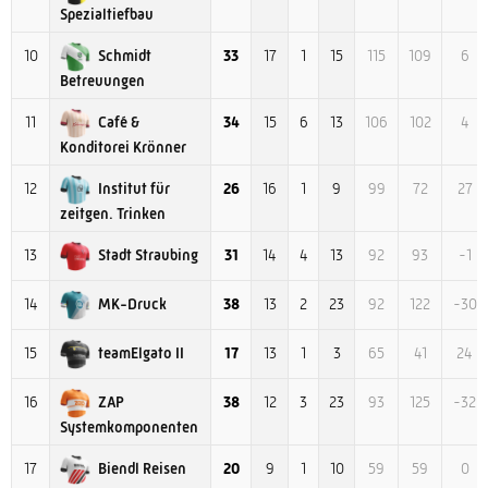
Spezialtiefbau
Schmidt
10
33
17
1
15
115
109
6
Betreuungen
Café &
11
34
15
6
13
106
102
4
Konditorei Krönner
Institut für
12
26
16
1
9
99
72
27
zeitgen. Trinken
Stadt Straubing
13
31
14
4
13
92
93
-1
MK-Druck
14
38
13
2
23
92
122
-30
teamElgato II
15
17
13
1
3
65
41
24
ZAP
16
38
12
3
23
93
125
-32
Systemkomponenten
Biendl Reisen
17
20
9
1
10
59
59
0