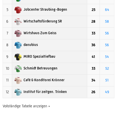
Jobcenter Straubing-Bogen
5
25
64
Wirtschaftsförderung SR
6
28
58
Wirtshaus Zum Geiss
7
33
56
danubius
8
36
56
MIRO Spezialtiefbau
9
41
54
Schmidt Betreuungen
10
33
52
Café & Konditorei Krönner
11
34
51
Institut für zeitgen. Trinken
12
26
49
Vollständige Tabelle anzeigen »