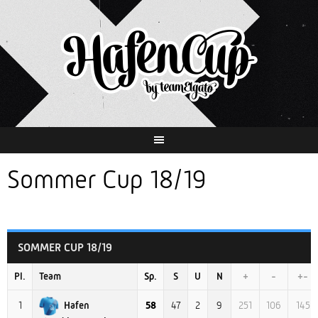
Springe
zum
Inhalt
Sommer Cup 18/19
SOMMER CUP 18/19
Pl.
Team
Sp.
S
U
N
+
-
+-
Hafen
1
58
47
2
9
251
106
145