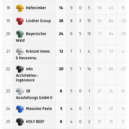
Hafenimker
18
14
9
0
5
58
45
13
Lindner Group
19
26
8
3
15
59
84
-25
Bayerischer
20
24
6
5
13
71
94
-23
Wald
Kränzel Immo.
21
12
7
1
4
35
31
4
& Hausverw.
mks
22
20
5
1
14
39
66
-27
Architekten-
Ingenieure
SR
23
6
5
0
1
27
14
13
Ausstellungs GmbH II
Massimo Pasta
24
5
4
0
1
19
10
9
HOLY BEEF
25
6
4
0
2
19
16
3