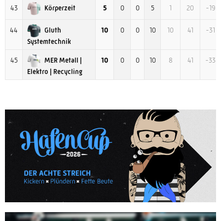
Körperzeit
43
5
0
0
5
1
20
-19
Gluth
44
10
0
0
10
10
41
-31
Systemtechnik
MER Metall |
45
10
0
0
10
8
41
-33
Elektro | Recycling