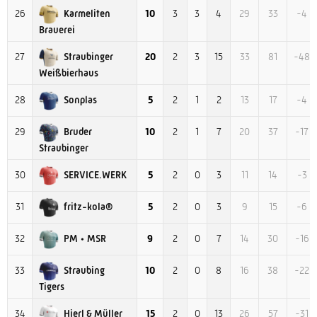
Karmeliten
26
10
3
3
4
29
33
-4
Brauerei
Straubinger
27
20
2
3
15
33
81
-48
Weißbierhaus
Sonplas
28
5
2
1
2
13
17
-4
Bruder
29
10
2
1
7
20
37
-17
Straubinger
SERVICE.WERK
30
5
2
0
3
11
14
-3
fritz-kola®
31
5
2
0
3
9
15
-6
PM • MSR
32
9
2
0
7
14
30
-16
Straubing
33
10
2
0
8
16
38
-22
Tigers
Hierl & Müller
34
15
2
0
13
26
57
-31