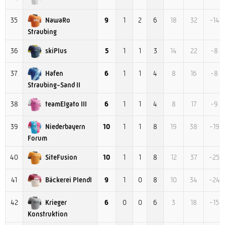
NawaRo
35
9
1
2
6
18
32
-14
Straubing
skiPlus
36
5
1
1
3
14
22
-8
Hafen
37
6
1
1
4
8
16
-8
Straubing-Sand II
teamElgato III
38
6
1
1
4
8
17
-9
Niederbayern
39
10
1
1
8
19
38
-19
Forum
SiteFusion
40
10
1
1
8
12
37
-25
Bäckerei Plendl
41
9
1
0
8
10
34
-24
Krieger
42
6
0
0
6
3
18
-15
Konstruktion