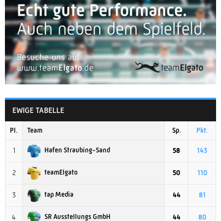
EWIGE TABELLE
Pl.
Team
Sp.
Pkt.
Hafen Straubing-Sand
1
58
143
teamElgato
2
50
110
tap Media
3
44
81
SR Ausstellungs GmbH
4
44
80