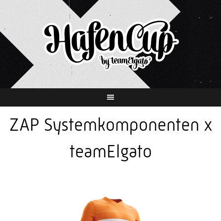
Springe
zum
Inhalt
ZAP Systemkomponenten x
teamElgato