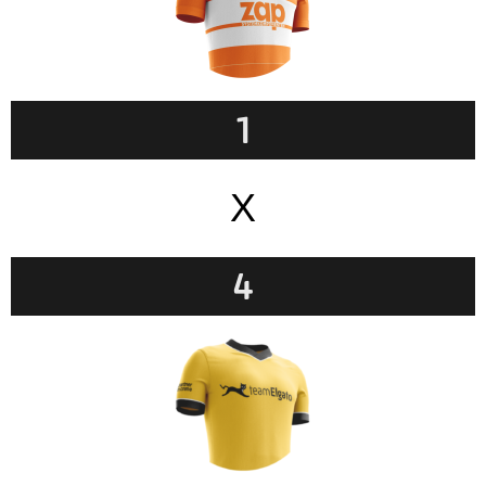
1
X
4