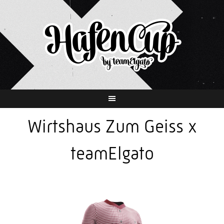
Springe
zum
Inhalt
Wirtshaus Zum Geiss x
teamElgato