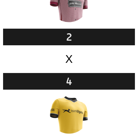
2
X
4