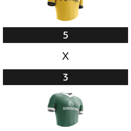
5
X
3