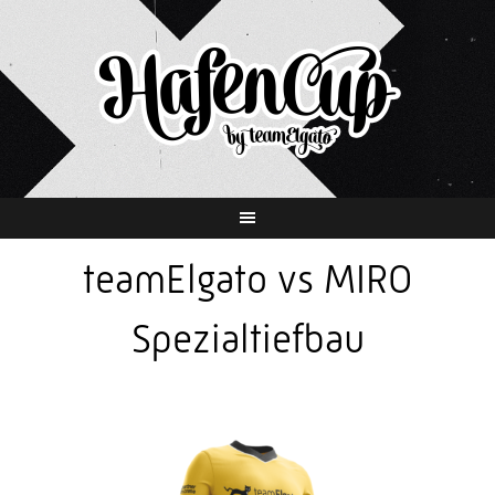
Springe
zum
Inhalt
teamElgato vs MIRO
Spezialtiefbau