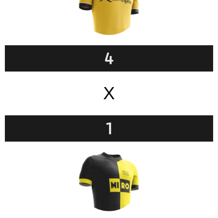
4
X
1