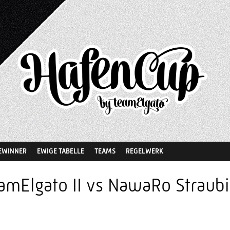
EWINNER
EWIGE TABELLE
TEAMS
REGELWERK
amElgato II vs NawaRo Straub