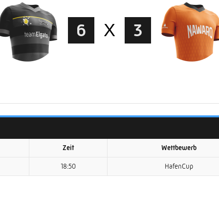
6
X
3
Zeit
Wettbewerb
18:50
HafenCup