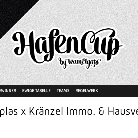
EWINNER
EWIGE TABELLE
TEAMS
REGELWERK
plas x Kränzel Immo. & Hausv