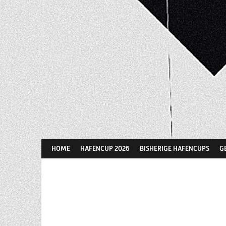
Springe
zum
Inhalt
HOME
HAFENCUP 2026
BISHERIGE HAFENCUPS
G