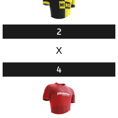
2
X
4