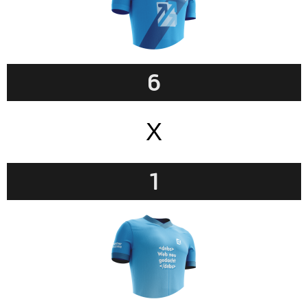
6
X
1