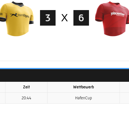
3
X
6
Zeit
Wettbewerb
20:44
HafenCup