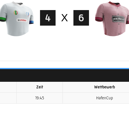
4
X
6
Zeit
Wettbewerb
19:45
HafenCup