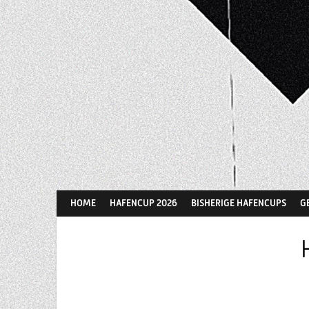
Springe
zum
Inhalt
HOME
HAFENCUP 2026
BISHERIGE HAFENCUPS
G