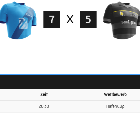
7
X
5
Zeit
Wettbewerb
20:30
HafenCup