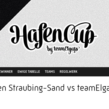
EWINNER
EWIGE TABELLE
TEAMS
REGELWERK
n Straubing-Sand vs teamElga