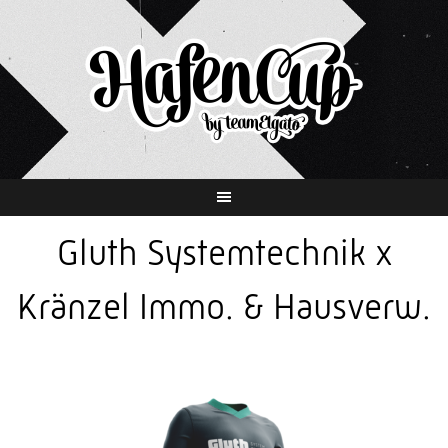
Springe
zum
Inhalt
Gluth Systemtechnik x
Kränzel Immo. & Hausverw.