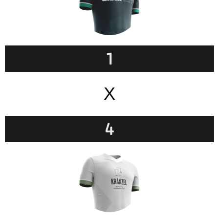
1
X
4