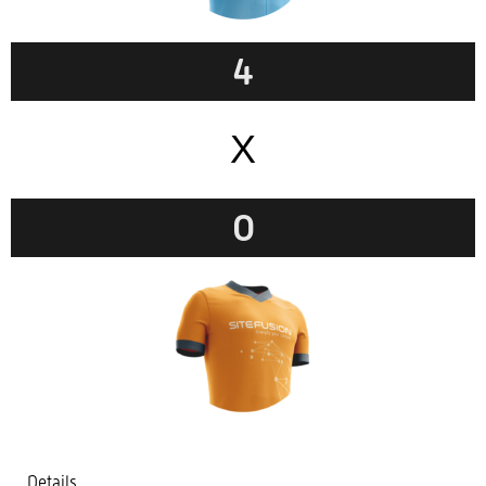
4
X
0
Details