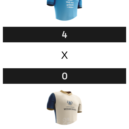
4
X
0