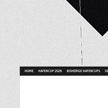
Springe
zum
Inhalt
HOME
HAFENCUP 2026
BISHERIGE HAFENCUPS
G