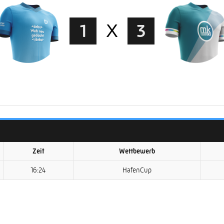
1
X
3
Zeit
Wettbewerb
16:24
HafenCup