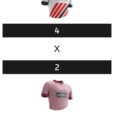
4
X
2